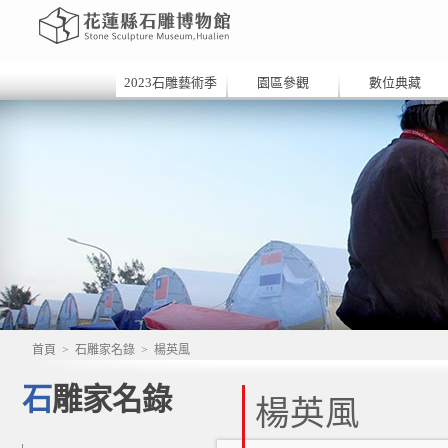
2023石雕藝術季
園區參觀
數位典藏
首頁
>
石雕家名錄
>
楊英風
石雕家名錄
楊英風