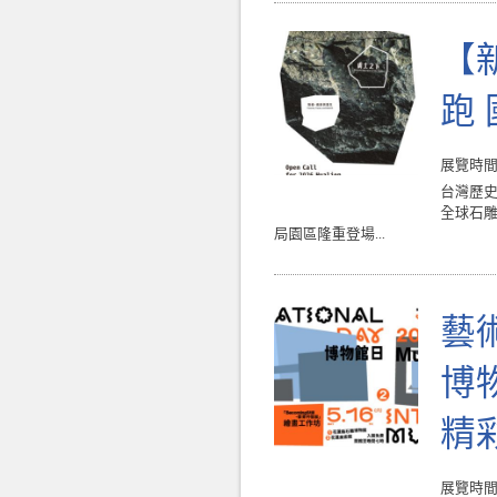
【
跑
展覽時間 : 
台灣歷史
全球石雕
局園區隆重登場...
藝
博
精
展覽時間 : 