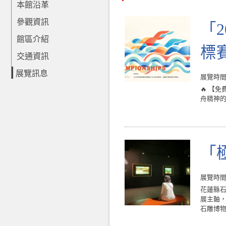
本館沿革
參觀資訊
「2
館區介紹
標
交通資訊
展覽訊息
展覽時間 : 
🔥 【
舟精神的
「
展覽時間 : 
花蓮縣
展主軸
石雕博物