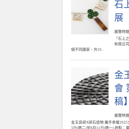
石
展
展覽時間 : 
「石上
有限公司
個不同國家、共10...
金
會
稿
展覽時間 : 
金玉良研X研石造物 攜手參展202
5日(週二)至8月11日(週一) 地點：臺