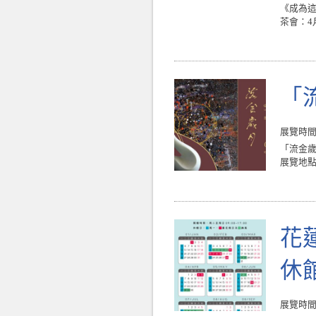
《成為這樣
茶會：4月
「
展覽時間 : 
「流金歲
展覽地點
花
休
展覽時間 : 