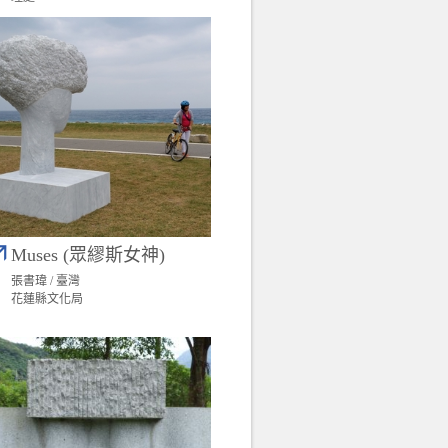
Muses (眾繆斯女神)
張書瑋 / 臺灣
花蓮縣文化局