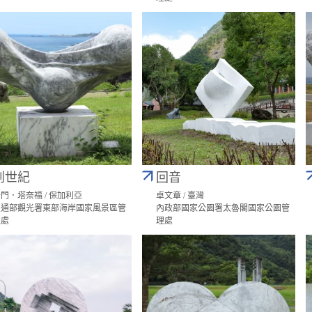
創世紀
回音
門．塔奈福 / 保加利亞
卓文章 / 臺灣
交通部觀光署東部海岸國家風景區管
內政部國家公園署太魯閣國家公園管
理處
理處