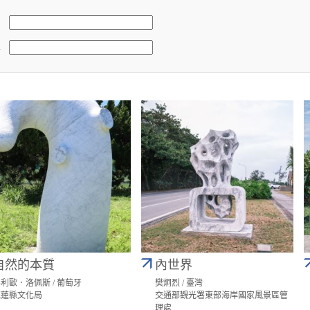
稱
自然的本質
內世界
利歐．洛佩斯 / 葡萄牙
樊炯烈 / 臺灣
花蓮縣文化局
交通部觀光署東部海岸國家風景區管
理處