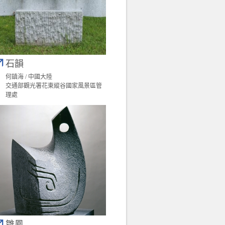
石韻
何鎮海 / 中國大陸
交通部觀光署花東縱谷國家風景區管
理處
雛鳳