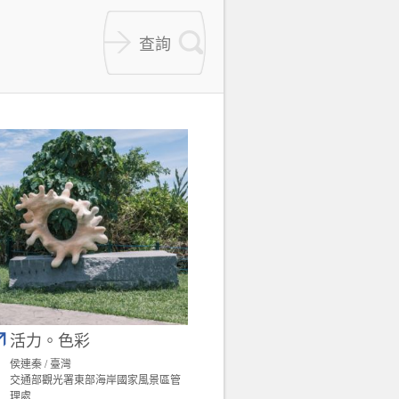
活力。色彩
侯連秦 / 臺灣
交通部觀光署東部海岸國家風景區管
理處