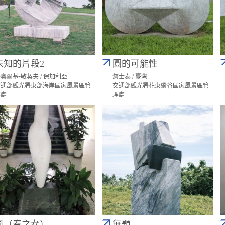
未知的片段2
圓的可能性
奧爾基•敏契夫 / 保加利亞
詹士泰 / 臺灣
交通部觀光署東部海岸國家風景區管
交通部觀光署花東縱谷國家風景區管
理處
理處
風（春之女）
無題