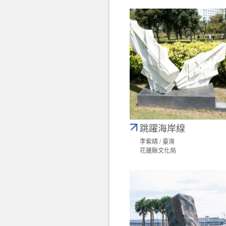
跳躍海岸線
李紫晴 / 臺灣
花蓮縣文化局