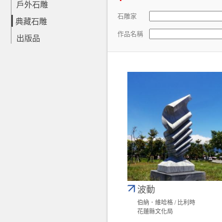
戶外石雕
石雕家
典藏石雕
作品名稱
出版品
波動
伯納．維哈格 / 比利時
花蓮縣文化局