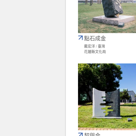
點石成金
戴宏洋 / 臺灣
花蓮縣文化局
契與合