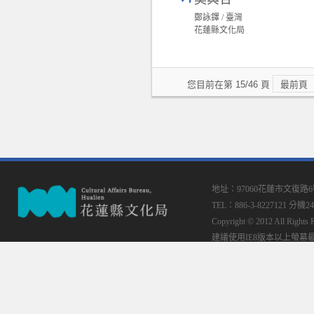
鄭詠鐸 / 臺灣
花蓮縣文化局
您目前在第 15/46 頁
最前頁
地址：97060花蓮市文復路
TEL：886-3-8227121 分機24
Copyright © 2012 All
建議使用IE8版本以上螢幕最佳