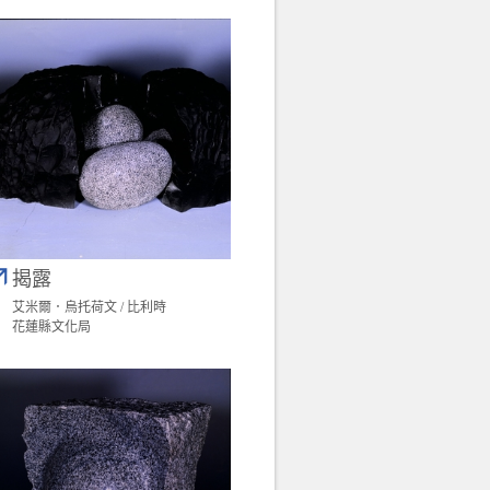
揭露
艾米爾．烏托荷文 / 比利時
花蓮縣文化局