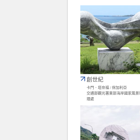
創世紀
卡門．塔奈福 / 保加利亞
交通部觀光署東部海岸國家風景
理處