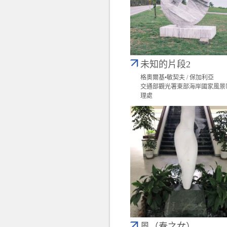
未知的片段2
格奧爾基•敏契夫 / 保加利亞
交通部觀光署東部海岸國家風景
理處
風（春之女）