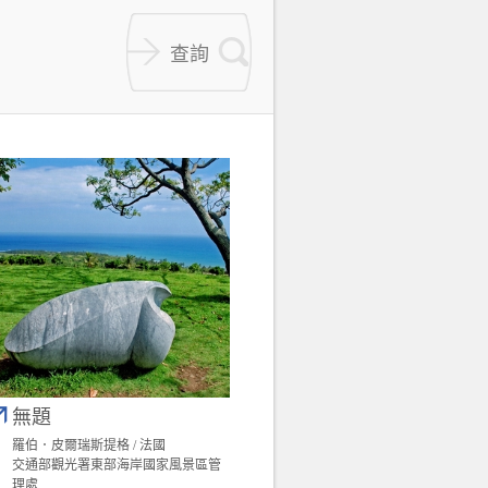
無題
羅伯．皮爾瑞斯提格 / 法國
交通部觀光署東部海岸國家風景區管
理處