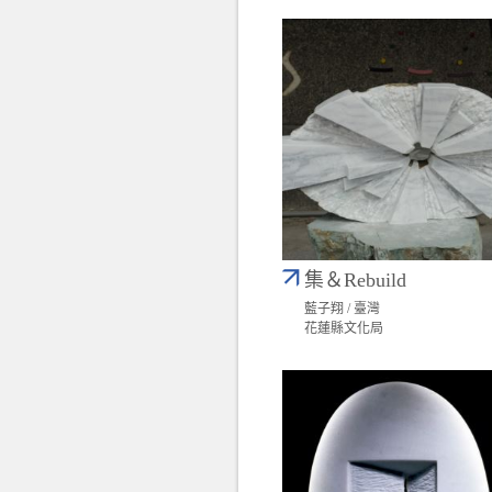
集＆Rebuild
藍子翔 / 臺灣
花蓮縣文化局