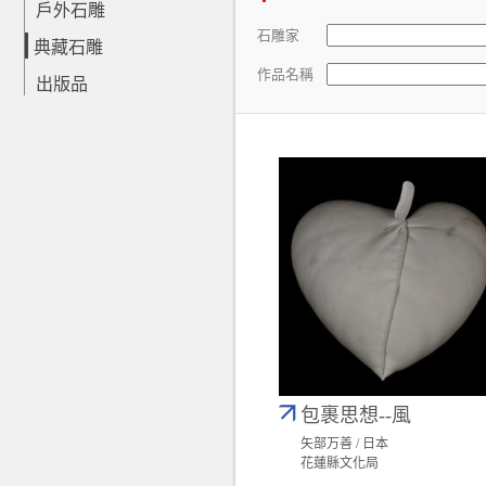
戶外石雕
石雕家
典藏石雕
作品名稱
出版品
包裹思想--風
矢部万善 / 日本
花蓮縣文化局