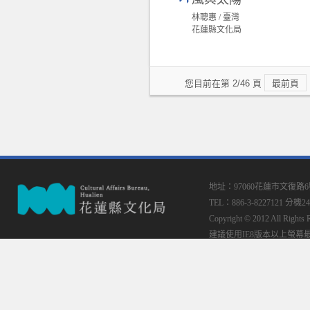
林聰惠 / 臺灣
花蓮縣文化局
您目前在第 2/46 頁
最前頁
地址：97060花蓮市文復路
TEL：886-3-8227121 分機24
Copyright © 2012 All
建議使用IE8版本以上螢幕最佳