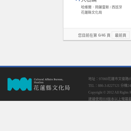
哈維爾．岡薩雷斯 / 西班牙
花蓮縣文化局
您目前在第 6/46 頁
最前頁
地址：97060花蓮市文復路
TEL：886-3-8227121 分機24
Copyright © 2012 All
建議使用IE8版本以上螢幕最佳