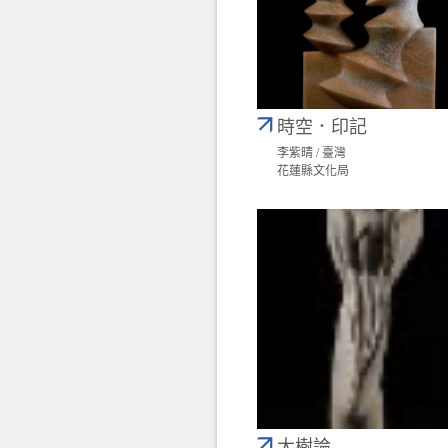
時空．印記
李紫晴 / 臺灣
花蓮縣文化局
大樹論