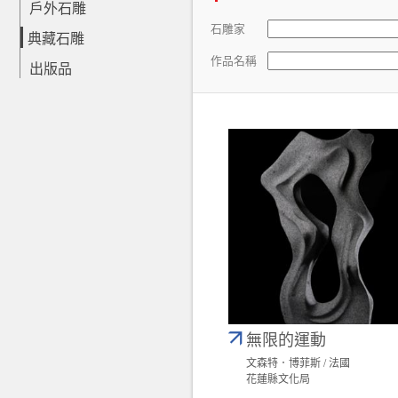
戶外石雕
石雕家
典藏石雕
作品名稱
出版品
無限的運動
文森特．博菲斯 / 法國
花蓮縣文化局