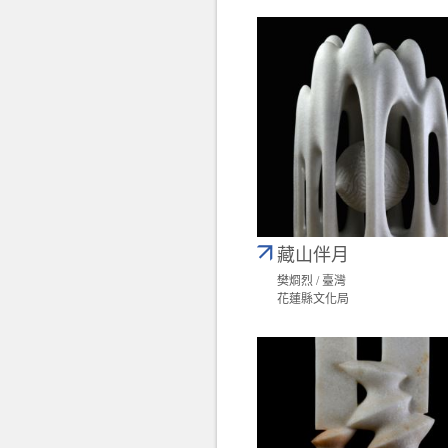
藏山伴月
樊烱烈 / 臺灣
花蓮縣文化局