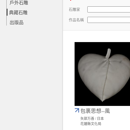
戶外石雕
石雕家
典藏石雕
作品名稱
出版品
包裹思想--風
矢部万善 / 日本
花蓮縣文化局