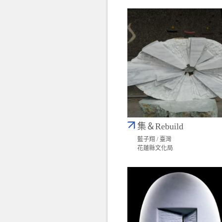
集＆Rebuild
藍子翔 / 臺灣
花蓮縣文化局