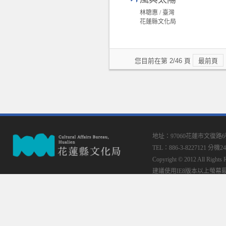
林聰惠 / 臺灣
花蓮縣文化局
您目前在第 2/46 頁
最前頁
地址：97060花蓮市文復路
TEL：886-3-8227121 分機24
Copyright © 2012 All
建議使用IE8版本以上螢幕最佳