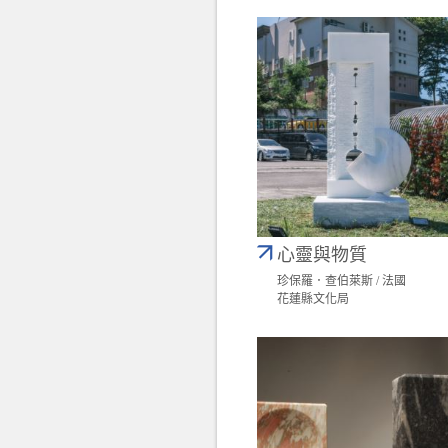
心靈與物質
珍保羅．查伯萊斯 / 法國
花蓮縣文化局