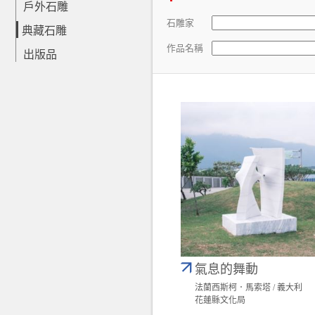
戶外石雕
石雕家
典藏石雕
作品名稱
出版品
氣息的舞動
法蘭西斯柯．馬索塔 / 義大利
花蓮縣文化局