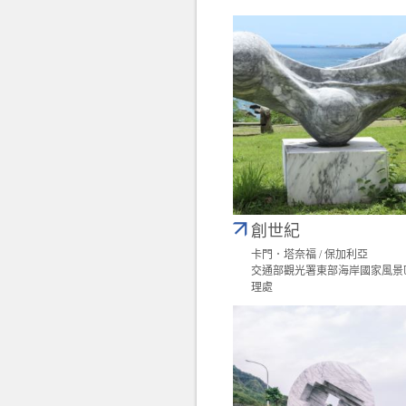
創世紀
卡門．塔奈福 / 保加利亞
交通部觀光署東部海岸國家風景
理處