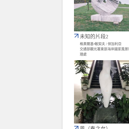
未知的片段2
格奧爾基•敏契夫 / 保加利亞
交通部觀光署東部海岸國家風景
理處
風（春之女）