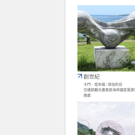
創世紀
卡門．塔奈福 / 保加利亞
交通部觀光署東部海岸國家風景
理處