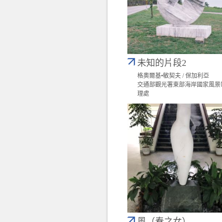
未知的片段2
格奧爾基•敏契夫 / 保加利亞
交通部觀光署東部海岸國家風景
理處
風（春之女）