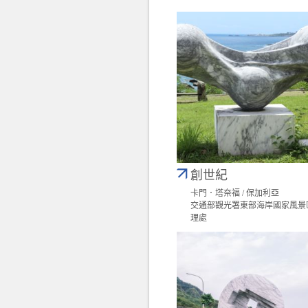
創世紀
卡門．塔奈福 / 保加利亞
交通部觀光署東部海岸國家風景
理處