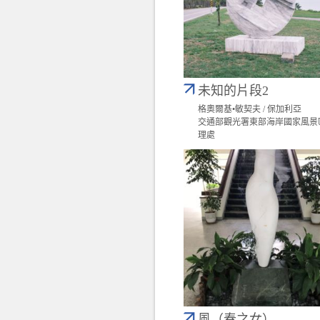
未知的片段2
格奧爾基•敏契夫 / 保加利亞
交通部觀光署東部海岸國家風景
理處
風（春之女）