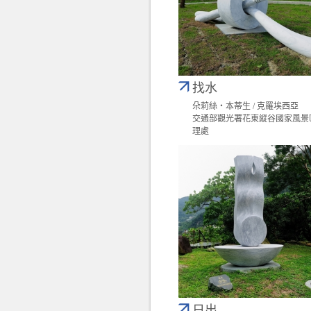
找水
朵莉絲‧本蒂生 / 克羅埃西亞
交通部觀光署花東縱谷國家風景
理處
日出