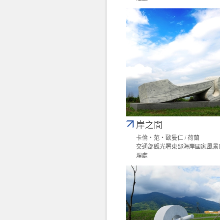
岸之間
卡倫‧范‧歐曼仁 / 荷蘭
交通部觀光署東部海岸國家風景
理處