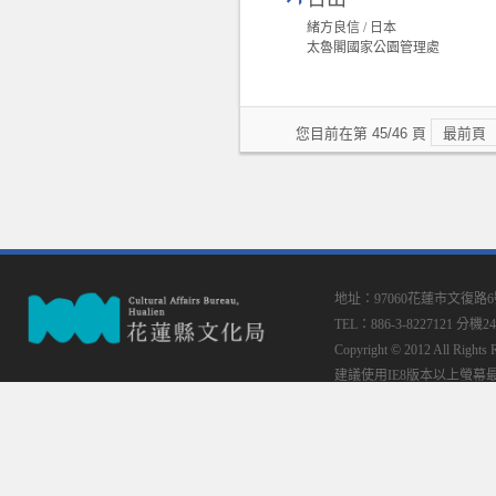
緒方良信 / 日本
太魯閣國家公園管理處
您目前在第 45/46 頁
最前頁
地址：97060花蓮市文復路
TEL：886-3-8227121 分機24
Copyright © 2012 All
建議使用IE8版本以上螢幕最佳