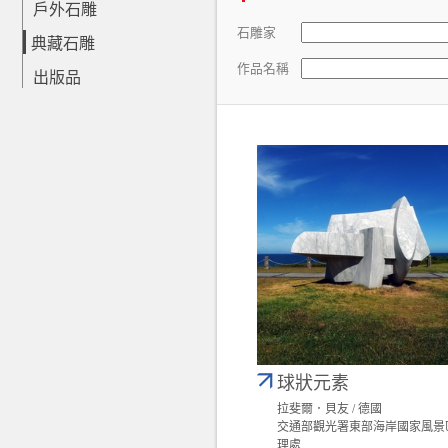
戶外石雕
石雕家
典藏石雕
作品名稱
出版品
球狀元素
拉斐爾．貝友 / 德國
交通部觀光署東部海岸國家風景
理處