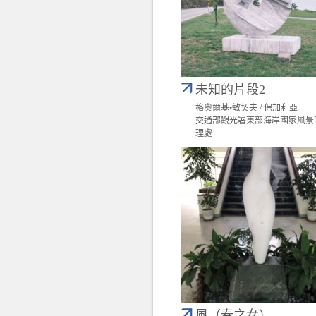
未知的片段2
格奧爾基•敏契夫 / 保加利亞
交通部觀光署東部海岸國家風景
理處
風（春之女）