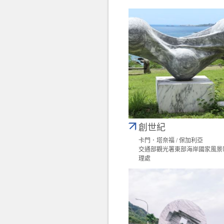
創世紀
卡門．塔奈福 / 保加利亞
交通部觀光署東部海岸國家風景
理處