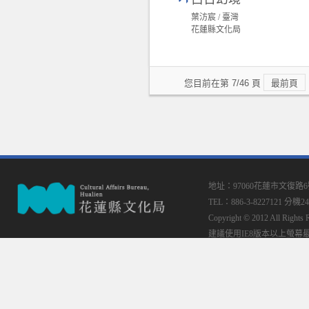
葉汸宸 / 臺灣
花蓮縣文化局
您目前在第 7/46 頁
最前頁
地址：97060花蓮市文復路
TEL：886-3-8227121 分機24
Copyright © 2012 All
建議使用IE8版本以上螢幕最佳