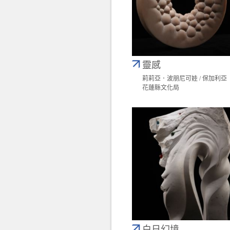
靈感
莉莉亞．波朋尼可娃 / 保加利亞
花蓮縣文化局
白日幻境