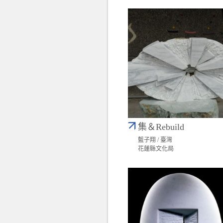
集＆Rebuild
藍子翔 / 臺灣
花蓮縣文化局