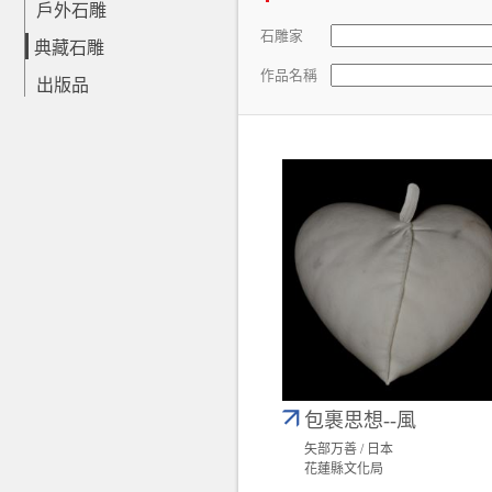
戶外石雕
石雕家
典藏石雕
作品名稱
出版品
包裹思想--風
矢部万善 / 日本
花蓮縣文化局