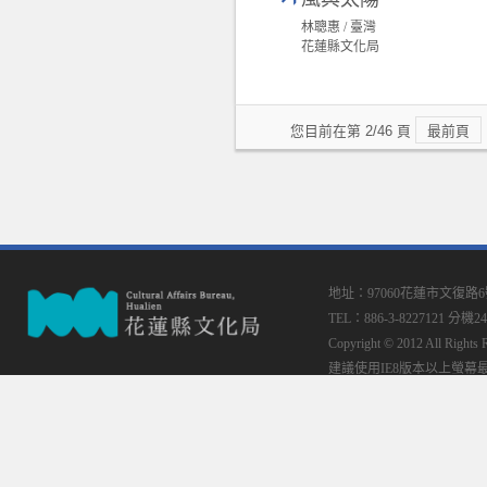
林聰惠 / 臺灣
花蓮縣文化局
您目前在第 2/46 頁
最前頁
地址：97060花蓮市文復路
TEL：886-3-8227121 分機24
Copyright © 2012 All
建議使用IE8版本以上螢幕最佳