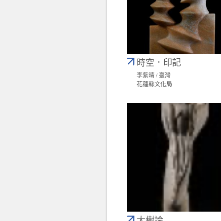
時空．印記
李紫晴 / 臺灣
花蓮縣文化局
大樹論