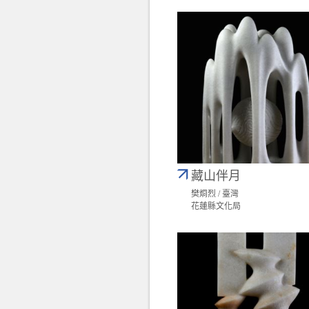
藏山伴月
樊烱烈 / 臺灣
花蓮縣文化局