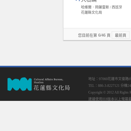
哈維爾．岡薩雷斯 / 西班牙
花蓮縣文化局
您目前在第 6/46 頁
最前頁
地址：97060花蓮市文復路
TEL：886-3-8227121 分機24
Copyright © 2012 All
建議使用IE8版本以上螢幕最佳