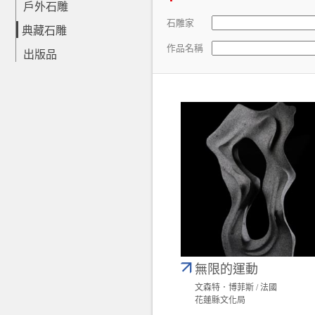
戶外石雕
石雕家
典藏石雕
作品名稱
出版品
無限的運動
文森特．博菲斯 / 法國
花蓮縣文化局