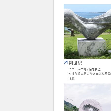
創世紀
卡門．塔奈福 / 保加利亞
交通部觀光署東部海岸國家風景
理處