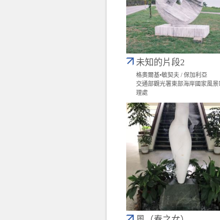
未知的片段2
格奧爾基•敏契夫 / 保加利亞
交通部觀光署東部海岸國家風景
理處
風（春之女）