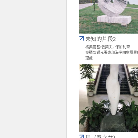
未知的片段2
格奧爾基•敏契夫 / 保加利亞
交通部觀光署東部海岸國家風景
理處
風（春之女）