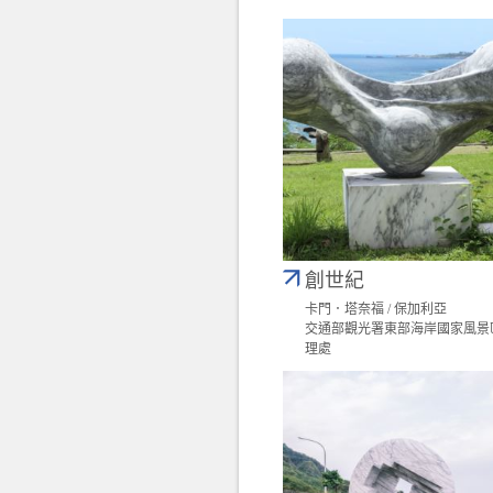
創世紀
卡門．塔奈福 / 保加利亞
交通部觀光署東部海岸國家風景
理處