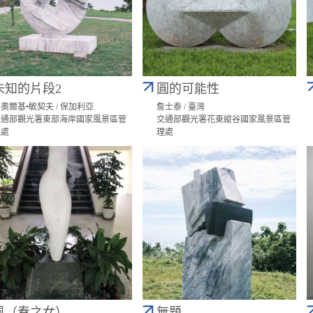
未知的片段2
圓的可能性
奧爾基•敏契夫 / 保加利亞
詹士泰 / 臺灣
交通部觀光署東部海岸國家風景區管
交通部觀光署花東縱谷國家風景區管
理處
理處
風（春之女）
無題