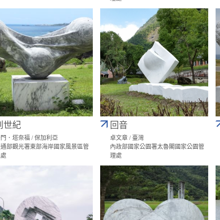
創世紀
回音
門．塔奈福 / 保加利亞
卓文章 / 臺灣
交通部觀光署東部海岸國家風景區管
內政部國家公園署太魯閣國家公園管
理處
理處