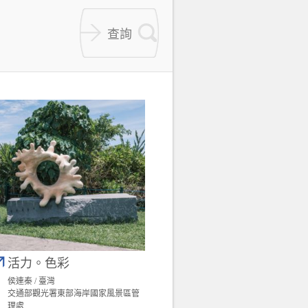
活力。色彩
侯連秦 / 臺灣
交通部觀光署東部海岸國家風景區管
理處