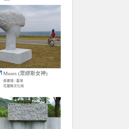
Muses (眾繆斯女神)
張書瑋 / 臺灣
花蓮縣文化局