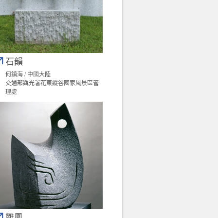
石韻
何鎮海 / 中國大陸
交通部觀光署花東縱谷國家風景區管
理處
雛鳳