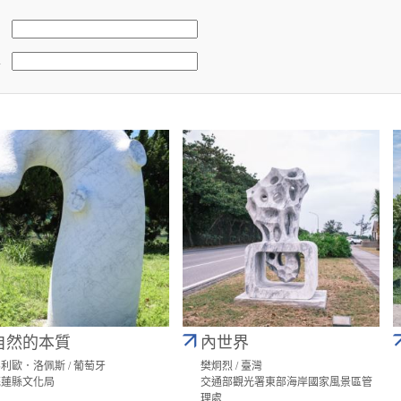
稱
自然的本質
內世界
利歐．洛佩斯 / 葡萄牙
樊炯烈 / 臺灣
花蓮縣文化局
交通部觀光署東部海岸國家風景區管
理處