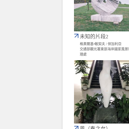
未知的片段2
格奧爾基•敏契夫 / 保加利亞
交通部觀光署東部海岸國家風景
理處
風（春之女）