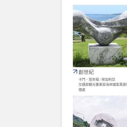
創世紀
卡門．塔奈福 / 保加利亞
交通部觀光署東部海岸國家風景
理處