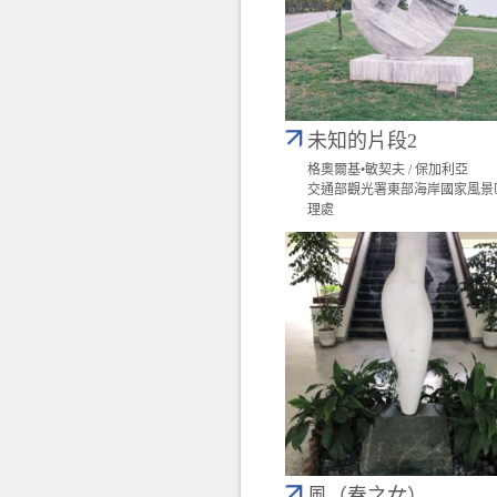
未知的片段2
格奧爾基•敏契夫 / 保加利亞
交通部觀光署東部海岸國家風景
理處
風（春之女）