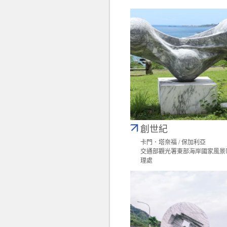
創世紀
卡門．塔奈福 / 保加利亞
交通部觀光署東部海岸國家風景
理處