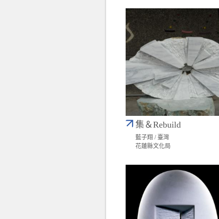
集＆Rebuild
藍子翔 / 臺灣
花蓮縣文化局