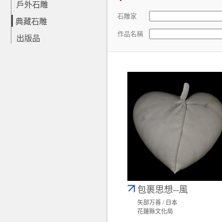
戶外石雕
石雕家
典藏石雕
作品名稱
出版品
包裹思想--風
矢部万善 / 日本
花蓮縣文化局