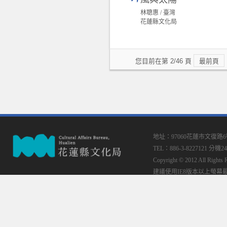
林聰惠 / 臺灣
花蓮縣文化局
您目前在第 2/46 頁
最前頁
地址：97060花蓮市文復路
TEL：886-3-8227121 分機24
Copyright © 2012 All
建議使用IE8版本以上螢幕最佳