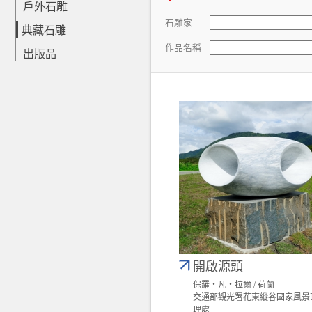
戶外石雕
石雕家
典藏石雕
作品名稱
出版品
開啟源頭
保羅‧凡‧拉爾 / 荷蘭
交通部觀光署花東縱谷國家風景
理處