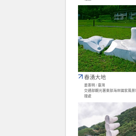
春湧大地
姜憲明 / 臺灣
交通部觀光署東部海岸國家風景
理處