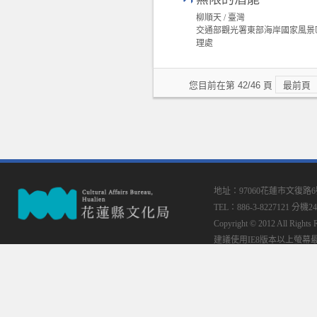
柳順天 / 臺灣
交通部觀光署東部海岸國家風景
理處
您目前在第 42/46 頁
最前頁
地址：97060花蓮市文復路
TEL：886-3-8227121 分機24
Copyright © 2012 All
建議使用IE8版本以上螢幕最佳