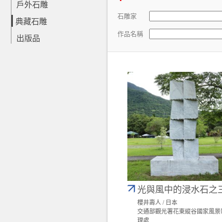
戶外石雕
石雕家
典藏石雕
作品名稱
出版品
光與風中的浸水石之
櫻井壽人 / 日本
交通部觀光署花東縱谷國家風景
理處