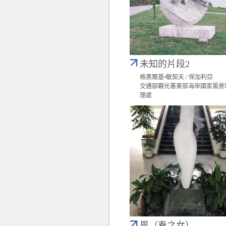
未知的片段2
格奧爾基•敏契夫 / 保加利亞
交通部觀光署東部海岸國家風景
理處
風（春之女）