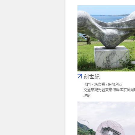
創世紀
卡門．塔奈福 / 保加利亞
交通部觀光署東部海岸國家風景
理處