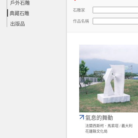
戶外石雕
石雕家
典藏石雕
作品名稱
出版品
氣息的舞動
法蘭西斯柯．馬索塔 / 義大利
花蓮縣文化局