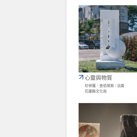
心靈與物質
珍保羅．查伯萊斯 / 法國
花蓮縣文化局