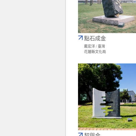
點石成金
戴宏洋 / 臺灣
花蓮縣文化局
契與合