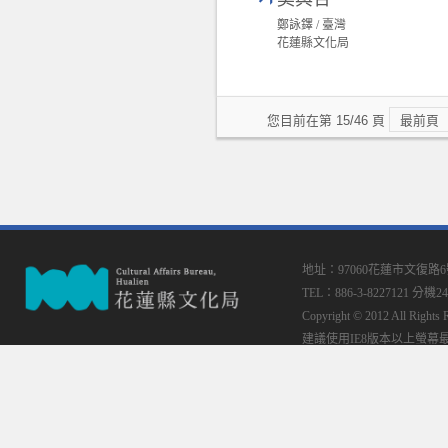
鄭詠鐸 / 臺灣
花蓮縣文化局
您目前在第 15/46 頁
最前頁
地址：97060花蓮市文復路
TEL：886-3-8227121 分機24
Copyright © 2012 All
建議使用IE8版本以上螢幕最佳