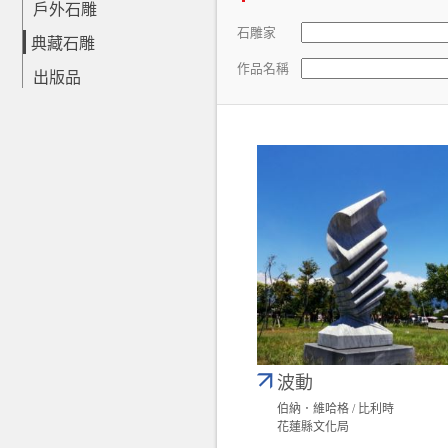
戶外石雕
石雕家
典藏石雕
作品名稱
出版品
波動
伯納．維哈格 / 比利時
花蓮縣文化局