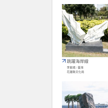
跳躍海岸線
李紫晴 / 臺灣
花蓮縣文化局