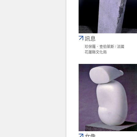
訊息
珍保羅．查伯萊斯 / 法國
花蓮縣文化局
女像