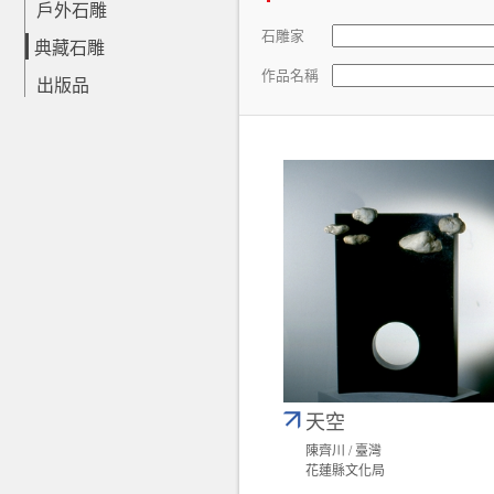
戶外石雕
石雕家
典藏石雕
作品名稱
出版品
天空
陳齊川 / 臺灣
花蓮縣文化局