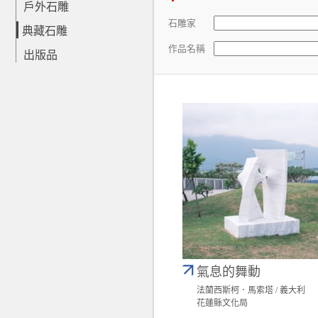
戶外石雕
石雕家
典藏石雕
作品名稱
出版品
氣息的舞動
法蘭西斯柯．馬索塔 / 義大利
花蓮縣文化局