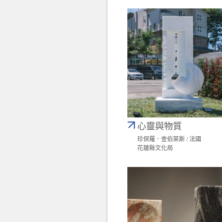
心靈與物質
珍保羅．查伯萊斯 / 法國
花蓮縣文化局