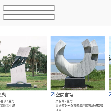
稱
風動
空間書寫
善琪 / 臺灣
吳明聲 / 臺灣
花蓮縣文化局
交通部觀光署東部海岸國家風景區管
理處