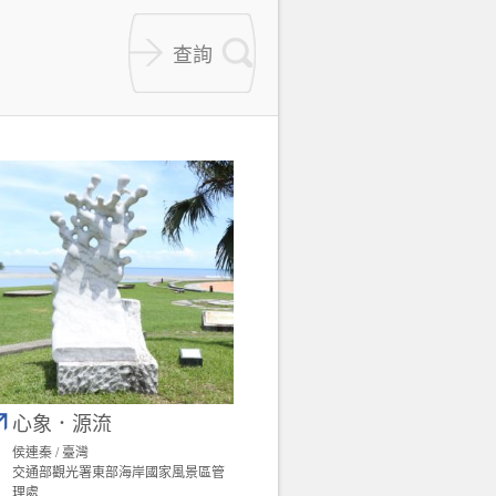
心象．源流
侯連秦 / 臺灣
交通部觀光署東部海岸國家風景區管
理處