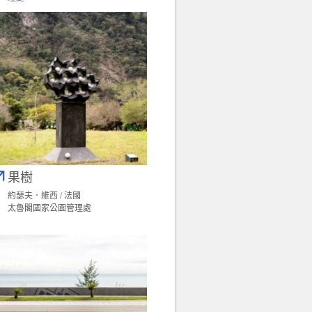
果樹
約瑟夫．維西 / 法國
太魯閣國家公園管理處