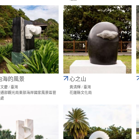
向海的風景
心之山
文慶 / 臺灣
黃清輝 / 臺灣
交通部觀光局東部海岸國家風景區管
花蓮縣文化局
理處