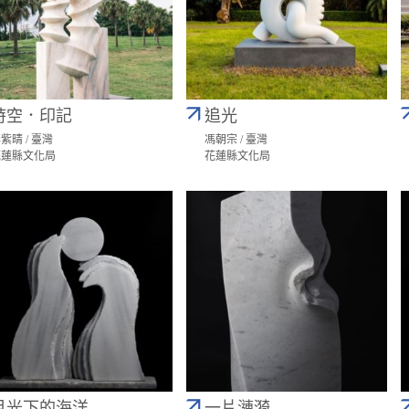
時空．印記
追光
紫晴 / 臺灣
馮朝宗 / 臺灣
花蓮縣文化局
花蓮縣文化局
月光下的海洋
一片漣漪