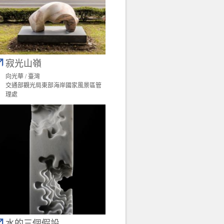
寂光山嶺
向光華 / 臺灣
交通部觀光局東部海岸國家風景區管
理處
水的三個假設