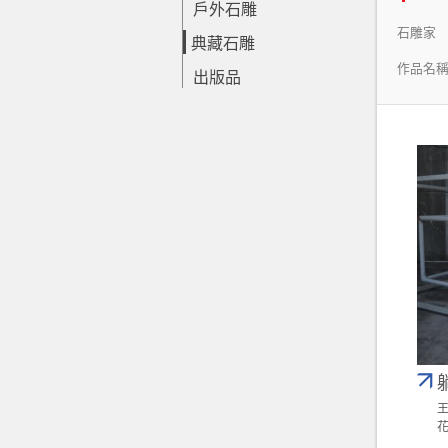
戶外石雕
石雕家
典藏石雕
作品名
出版品
王