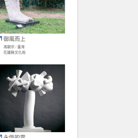
御風而上
馮朝宗 / 臺灣
花蓮縣文化局
永恆的雲