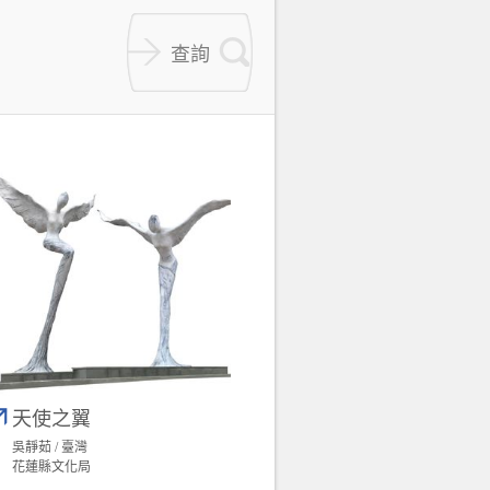
天使之翼
吳靜茹 / 臺灣
花蓮縣文化局