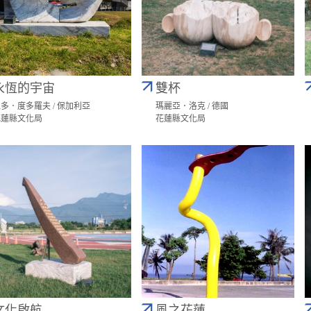
永恆的宇宙
雙杯
多．度多羅夫 / 保加利亞
瑪麗亞．洛克 / 德國
花蓮縣文化局
花蓮縣文化局
文化啟航
風之花蓮