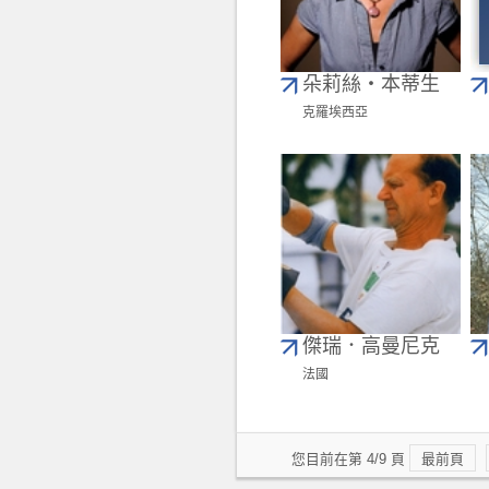
朵莉絲‧本蒂生
克羅埃西亞
傑瑞．高曼尼克
法國
您目前在第 4/9 頁
最前頁